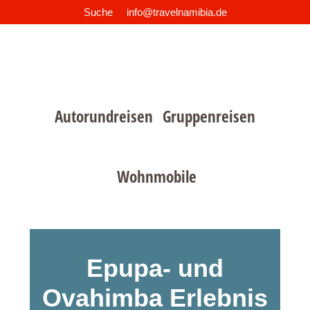
Suche
info@travelnamibia.de
Zur
Zum
Zur
Hauptnavigation
Inhalt
Fußzeile
springen
springen
springen
Autorundreisen
Gruppenreisen
Wohnmobile
Epupa- und
Ovahimba Erlebnis