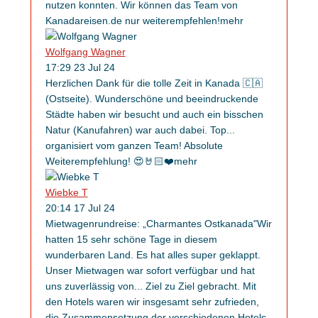
nutzen konnten. Wir können das Team von
Kanadareisen.de nur weiterempfehlen!
mehr
Wolfgang Wagner
17:29 23 Jul 24
Herzlichen Dank für die tolle Zeit in Kanada 🇨🇦
(Ostseite). Wunderschöne und beeindruckende
Städte haben wir besucht und auch ein bisschen
Natur (Kanufahren) war auch dabei. Top
...
organisiert vom ganzen Team! Absolute
Weiterempfehlung! 😍🤘🏻❤️
mehr
Wiebke T
20:14 17 Jul 24
Mietwagenrundreise: „Charmantes Ostkanada"Wir
hatten 15 sehr schöne Tage in diesem
wunderbaren Land. Es hat alles super geklappt.
Unser Mietwagen war sofort verfügbar und hat
uns zuverlässig von
...
Ziel zu Ziel gebracht. Mit
den Hotels waren wir insgesamt sehr zufrieden,
die Zusammensetzung der verschiedenen Hotels