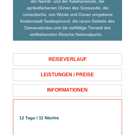
der Namib- und der Kalahariwüste, die
aprikotfarbenen Dünen des Sossusvlei, die
romantische, von Wüste und Ozean umgebene
Küstenstadt Swakopmund, die rauen Gebiete des
Damaralandes und die vielfältige Tierwelt des
weltbekannten Etoscha Nationalparks.
REISEVERLAUF
LEISTUNGEN / PREISE
INFORMATIONEN
12 Tage / 11 Nächte