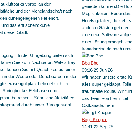
aukluftparks vorbei an den
genießen können.Die Hote
iafläche und der Mondlandschaft nach
Möglichkeiten. Besonders 
den dünengelegenen Ferienort.
Hotels gefallen, die sehr
 und das erfrischendkühle
anderen Gästen geboten h
ät dieser Stadt.
eine neue Software aufgetr
einer Lösung drangeblieb
kanadareise.de nach unse
fügung. In der Umgebung bieten sich
n: fahren Sie zum Nachbarort Walvis Bay
Bbq Bbq
se, kunden Sie mit Quadbikes auf einer
09:16 29 Jun 26
en in der Wüste oder Duneboarden in den
Wir haben unsere erste K
ter Rasengolfplatz befindet sich im
alles super geklappt. Toll
 Springböcke, Feldhasen und
traumhafte Route. Wir füh
ngsport betreiben. Sämtliche Aktivitäten
das Team von Herrn Lehr n
 Swakopmund durch unser Büro gebucht
Ostkanada.
mehr
Birgit Krieger
14:41 22 Sep 25