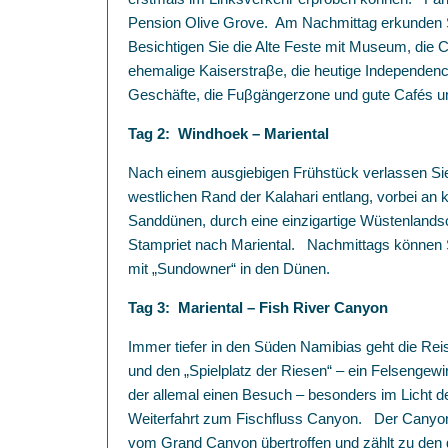
Pension Olive Grove. Am Nachmittag erkunden Si
Besichtigen Sie die Alte Feste mit Museum, die C
ehemalige Kaiserstraβe, die heutige Independenc
Geschäfte, die Fuβgängerzone und gute Cafés u
Tag 2: Windhoek – Mariental
Nach einem ausgiebigen Frühstück verlassen Si
westlichen Rand der Kalahari entlang, vorbei an 
Sanddünen, durch eine einzigartige Wüstenlands
Stampriet nach Mariental. Nachmittags können S
mit „Sundowner“ in den Dünen.
Tag 3: Mariental – Fish River Canyon
Immer tiefer in den Süden Namibias geht die R
und den „Spielplatz der Riesen“ – ein Felsengewi
der allemal einen Besuch – besonders im Licht d
Weiterfahrt zum Fischfluss Canyon. Der Canyon i
vom Grand Canyon übertroffen und zählt zu den 