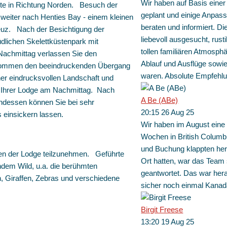
Wir haben auf Basis einer
ste in Richtung Norden. Besuch der
geplant und einige Anpas
 weiter nach Henties Bay - einem kleinen
beraten und informiert. Di
reuz. Nach der Besichtigung der
liebevoll ausgesucht, rust
dlichen Skelettküstenpark mit
tollen familiären Atmosphä
Nachmittag verlassen Sie den
Ablauf und Ausflüge sowie 
ekommen den beeindruckenden Übergang
waren. Absolute Empfehlu
er eindrucksvollen Landschaft und
n Ihrer Lodge am Nachmittag. Nach
A Be (ABe)
ndessen können Sie bei sehr
20:15 26 Aug 25
 einsickern lassen.
Wir haben im August eine 
Wochen in British Columb
und Buchung klappten herv
ten der Lodge teilzunehmen. Geführte
Ort hatten, war das Team 
endem Wild, u.a. die berühmten
geantwortet. Das war hera
 Giraffen, Zebras und verschiedene
sicher noch einmal Kanad
Birgit Freese
13:20 19 Aug 25