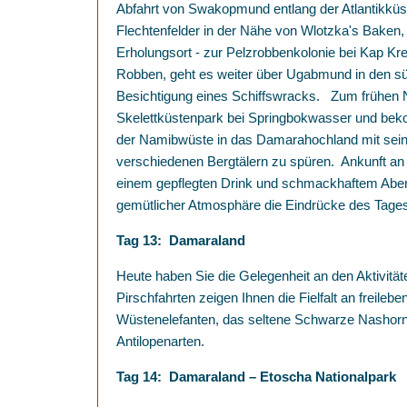
Abfahrt von Swakopmund entlang der Atlantikkü
Flechtenfelder in der Nähe von Wlotzka's Baken,
Erholungsort - zur Pelzrobbenkolonie bei Kap K
Robben, geht es weiter über Ugabmund in den sü
Besichtigung eines Schiffswracks. Zum frühen 
Skelettküstenpark bei Springbokwasser und b
der Namibwüste in das Damarahochland mit sein
verschiedenen Bergtälern zu spüren. Ankunft a
einem gepflegten Drink und schmackhaftem Abe
gemütlicher Atmosphäre die Eindrücke des Tages
Tag 13: Damaraland
Heute haben Sie die Gelegenheit an den Aktivitä
Pirschfahrten zeigen Ihnen die Fielfalt an freileb
Wüstenelefanten, das seltene Schwarze Nashorn,
Antilopenarten.
Tag 14: Damaraland – Etoscha Nationalpark