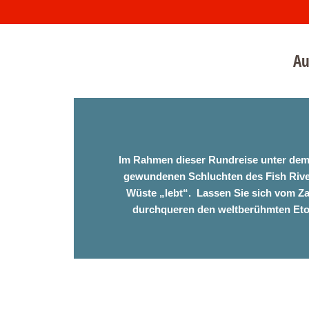
Au
Zur
Zum
Zur
Hauptnavigation
Inhalt
Fußzeile
springen
springen
springen
Im Rahmen dieser Rundreise unter dem 
gewundenen Schluchten des Fish River
Wüste „lebt“. Lassen Sie sich vom 
durchqueren den weltberühmten Etos