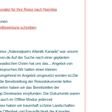
zialist für Ihre Reise nach Namibia
ionen
en
Bewertung schreiben
eise „Nationalparks Atlantik Kanada“ war unsere
sen.de.Auf der Suche nach einer geplanten
anadischen Osten hat uns das
...
Angebot von
esprochen.Wir hatten einen kleinen
mgehend im Angebot umgesetzt worden ist.Die
ie Bereitstellung der Reisedokumente liefen
ehm haben wir das Bereitstellen der
pp Destinaries empfunden. Die Dokumente waren
d auch im Offline-Modus jederzeit
ise haben wir traumhaft schöne Landschaften
he Offenheit und Freundlichkeit der Kanadier