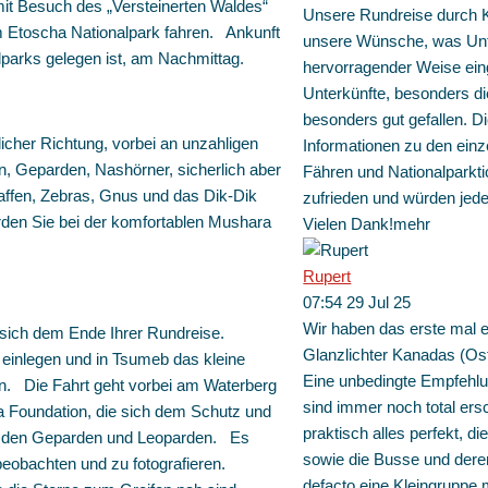
mit Besuch des „Versteinerten Waldes“
Unsere Rundreise durch K
 Etoscha Nationalpark fahren. Ankunft
unsere Wünsche, was Unte
lparks gelegen ist, am Nachmittag.
hervorragender Weise ein
Unterkünfte, besonders d
besonders gut gefallen. 
licher Richtung, vorbei an unzahligen
Informationen zu den einze
n, Geparden, Nashörner, sicherlich aber
Fähren und Nationalparkti
affen, Zebras, Gnus und das Dik-Dik
zufrieden und würden jede
den Sie bei der komfortablen Mushara
Vielen Dank!
mehr
Rupert
07:54 29 Jul 25
Wir haben das erste mal 
 sich dem Ende Ihrer Rundreise.
Glanzlichter Kanadas (Os
 einlegen und in Tsumeb das kleine
Eine unbedingte Empfehlu
n. Die Fahrt geht vorbei am Waterberg
sind immer noch total er
ca Foundation, die sich dem Schutz und
praktisch alles perfekt, d
ll den Geparden und Leoparden. Es
sowie die Busse und deren
 beobachten und zu fotografieren.
defacto eine Kleingruppe 