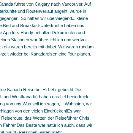
anada führte von Calgary nach Vancouver. Auf
rkünfte und Routenverlauf angeht, wurde in
gegangen. So hatten wir überwiegend
...
kleine
ie Bed and Breakfast-Unterkünfte haben uns
Die App fürs Handy mit allen Dokumenten und
lnen Stationen war übersichtlich und wertvoll.
ckets waren bereits mit dabei. Wir waren rundum
rzeit wieder bei Kanadareisen eine Tour planen.
eine Kanada Reise bei H. Lehr gebucht.Die
t- und Westkanada) haben uns tief beeindruckt.
ng von uns!Was soll ich sagen,
...
Wahnsinn, wir
schlagen von den vielen Eindrücken!Es war
ie Reiseroute, das Wetter, der Reiseführer Chris,
 Fahrer.Das Beste war natürlich auch, dass wir
mit nur 26 Personen waren.
mehr