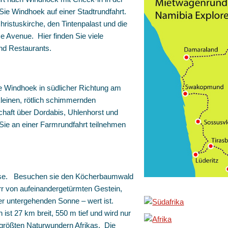
e Windhoek auf einer Stadtrundfahrt.
hristuskirche, den Tintenpalast und die
e Avenue. Hier finden Sie viele
nd Restaurants.
e Windhoek in südlicher Richtung am
kleinen, rötlich schimmernden
chaft über Dordabis, Uhlenhorst und
ie an einer Farmrundfahrt teilnehmen
eise. Besuchen sie den Köcherbaumwald
rr von aufeinandergetürmten Gestein,
er untergehenden Sonne – wert ist.
st 27 km breit, 550 m tief und wird nur
größten Naturwundern Afrikas. Die