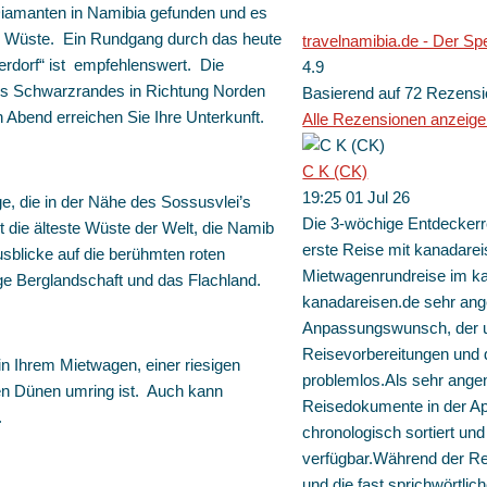
Diamanten in Namibia gefunden und es
der Wüste. Ein Rundgang durch das heute
travelnamibia.de - Der Spe
rdorf“ ist empfehlenswert. Die
4.9
des Schwarzrandes in Richtung Norden
Basierend auf 72 Rezens
Abend erreichen Sie Ihre Unterkunft.
Alle Rezensionen anzeig
C K (CK)
19:25 01 Jul 26
ge, die in der Nähe des Sossusvlei’s
Die 3-wöchige Entdeckerr
t die älteste Wüste der Welt, die Namib
erste Reise mit kanadarei
sblicke auf die berühmten roten
Mietwagenrundreise im k
ge Berglandschaft und das Flachland.
kanadareisen.de sehr ang
Anpassungswunsch, der u
Reisevorbereitungen und d
n Ihrem Mietwagen, einer riesigen
problemlos.Als sehr angen
n Dünen umring ist. Auch kann
Reisedokumente in der A
.
chronologisch sortiert un
verfügbar.Während der Re
und die fast sprichwörtlic